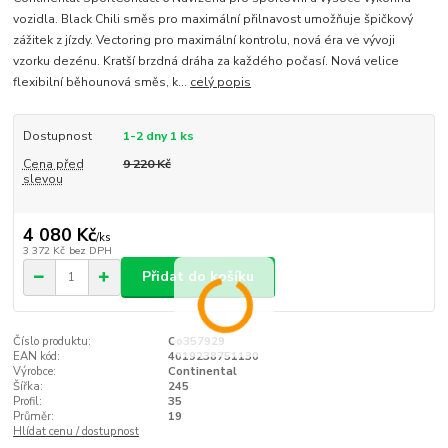
vozidla. Black Chili směs pro maximální přilnavost umožňuje špičkový
zážitek z jízdy. Vectoring pro maximální kontrolu, nová éra ve vývoji
vzorku dezénu. Kratší brzdná dráha za každého počasí. Nová velice
flexibilní běhounová směs, k...
celý popis
Dostupnost
1-2 dny 1 ks
Cena před
9 220 Kč
slevou
4 080 Kč
/
ks
3 372 Kč
bez DPH
Přidat do košíku
Číslo produktu:
Co357929
EAN kód:
4019238751130
Výrobce:
Continental
Šířka:
245
Profil:
35
Průměr:
19
Hlídat cenu / dostupnost