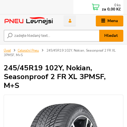
0
ks
za
0,00 Kč
Menu
Hledat
Úvod
Celoroční Pneu
245/45R19 102Y, Nokian, Seasonproof 2 FR XL
3PMSF, M+S
245/45R19 102Y, Nokian,
Seasonproof 2 FR XL 3PMSF,
M+S