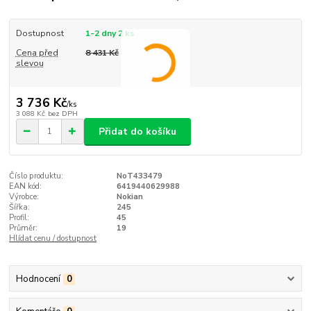
Dostupnost
1-2 dny 2 ks
Cena před
8 431 Kč
slevou
3 736 Kč
/
ks
3 088 Kč
bez DPH
Přidat do košíku
Číslo produktu:
NoT433479
EAN kód:
6419440629988
Výrobce:
Nokian
Šířka:
245
Profil:
45
Průměr:
19
Hlídat cenu / dostupnost
Hodnocení
0