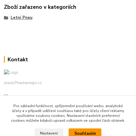
Zboží zařazeno v kategoriích
Letní Pneu
Kontakt
www.Pneulevnejsi.cz
Pro základní funkčnost, zpříjemnění používání webu, analytické
účely a v případě udělení souhlasu také pro účely cílení reklamy
využíváme soubory cookies. Nastavení vlastních preferencí
cookies můžete kdykoli upravit odkazem ve spodní části stránek.
info(a)pneulevnejsi.cz
Souhlasím
Nastavení