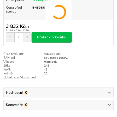
Dostupnost
1-2 dny 4 ks
Cena před
8 430 Kč
slevou
3 832 Kč
/
ks
3 167 Kč
bez DPH
Přidat do košíku
Číslo produktu:
Ha1035184
EAN kód:
8808563615592
Výrobce:
Hankook
Šířka:
245
Profil:
45
Průměr:
20
Hlídat cenu / dostupnost
Hodnocení
0
Komentáře
0