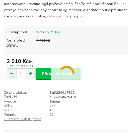
patentovanou technologii pryžové směsi EcoPoint3 společnosti Sailun,
která je navržena tak, aby nabízela výjimečnou ovladatelnost a přesnost,
špičkový výkon za mokra, dále vyš...
celý popis
Dostupnost
1-2 dny 35 ks
Cena před
4 409 Kč
slevou
2 010 Kč
/
ks
1 661 Kč
bez DPH
Přidat do košíku
Číslo produktu:
Sa3220017562
EAN kód:
6922250425416
Výrobce:
Sailun
Šířka:
245
Profil:
45
Průměr:
20
Hlídat cenu / dostupnost