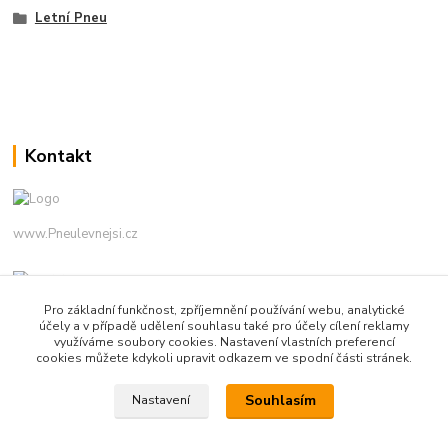
Letní Pneu
Kontakt
www.Pneulevnejsi.cz
Pro základní funkčnost, zpříjemnění používání webu, analytické
účely a v případě udělení souhlasu také pro účely cílení reklamy
využíváme soubory cookies. Nastavení vlastních preferencí
cookies můžete kdykoli upravit odkazem ve spodní části stránek.
info(a)pneulevnejsi.cz
Souhlasím
Nastavení