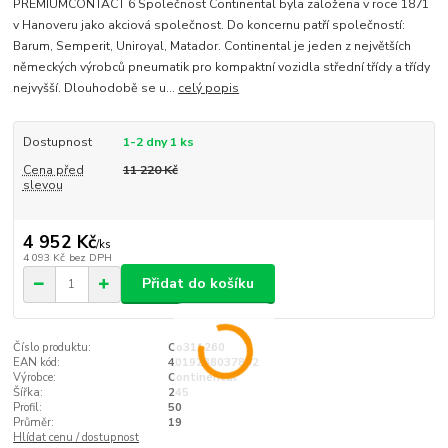
PREMIUMCONTACT 6 Společnost Continental byla založena v roce 1871
v Hanoveru jako akciová společnost. Do koncernu patří společností:
Barum, Semperit, Uniroyal, Matador. Continental je jeden z největších
německých výrobců pneumatik pro kompaktní vozidla střední třídy a třídy
nejvyšší. Dlouhodobě se u...
celý popis
Dostupnost
1-2 dny 1 ks
Cena před
11 220 Kč
slevou
4 952 Kč
/
ks
4 093 Kč
bez DPH
Přidat do košíku
Číslo produktu:
Co311260
EAN kód:
4019238037852
Výrobce:
Continental
Šířka:
245
Profil:
50
Průměr:
19
Hlídat cenu / dostupnost