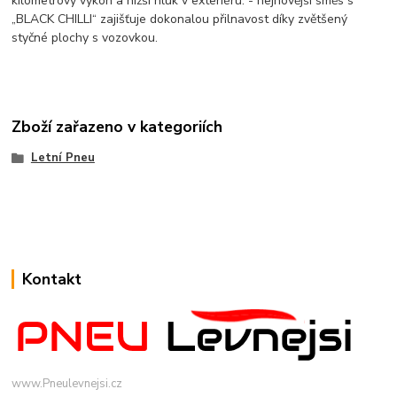
kilometrový výkon a nižší hluk v exteriéru. - nejnovější směs s
„BLACK CHILLI“ zajišťuje dokonalou přilnavost díky zvětšený
styčné plochy s vozovkou.
Zboží zařazeno v kategoriích
Letní Pneu
Kontakt
www.Pneulevnejsi.cz