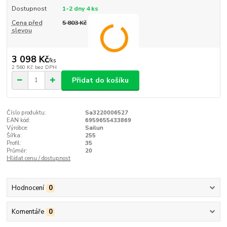
Dostupnost
1-2 dny 4 ks
Cena před
5 803 Kč
slevou
3 098 Kč
/
ks
2 560 Kč
bez DPH
Přidat do košíku
Číslo produktu:
Sa3220006527
EAN kód:
6959655433869
Výrobce:
Sailun
Šířka:
255
Profil:
35
Průměr:
20
Hlídat cenu / dostupnost
Hodnocení
0
Komentáře
0