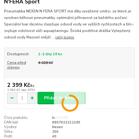
N'FERA Sport
Pneumatika NEXEN N FERA SPORT má díky vyvážené směsi, ze které je
vyroben běhoun pneumatiky, optimální přilnavost za každého počasí.
Speciální tvar dezénu zlepšuje odvod vody ve vyšších rychlostech a tím i
zvyšuje odolnost vůči aquaplaningu. Široká podélná drážka Vylepšený
odvod vody Masivní vnější ...
celý popis
Dostupnost
1-2 dny 19 ks
Cena před
6 028 Kč
slevou
2 399 Kč
/
ks
1 983 Kč
bez DPH
Přidat do košíku
Číslo produktu:
Ne17475
EAN kód:
8807622212185
Výrobce:
Nexen
Šířka:
255
Profil:
40