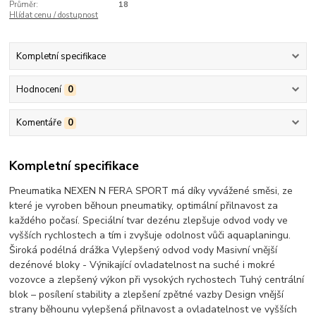
Průměr:
18
Hlídat cenu / dostupnost
Kompletní specifikace
Hodnocení
0
Komentáře
0
Kompletní specifikace
Pneumatika NEXEN N FERA SPORT má díky vyvážené směsi, ze
které je vyroben běhoun pneumatiky, optimální přilnavost za
každého počasí. Speciální tvar dezénu zlepšuje odvod vody ve
vyšších rychlostech a tím i zvyšuje odolnost vůči aquaplaningu.
Široká podélná drážka Vylepšený odvod vody Masivní vnější
dezénové bloky - Výnikající ovladatelnost na suché i mokré
vozovce a zlepšený výkon při vysokých rychostech Tuhý centrální
blok – posílení stability a zlepšení zpětné vazby Design vnější
strany běhounu vylepšená přilnavost a ovladatelnost ve vyšších