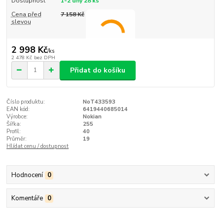
Dostupnost
1-2 dny 28 ks
Cena před
7 158 Kč
slevou
2 998 Kč
/
ks
2 478 Kč
bez DPH
Přidat do košíku
Číslo produktu:
NoT433593
EAN kód:
6419440685014
Výrobce:
Nokian
Šířka:
255
Profil:
40
Průměr:
19
Hlídat cenu / dostupnost
Hodnocení
0
Komentáře
0