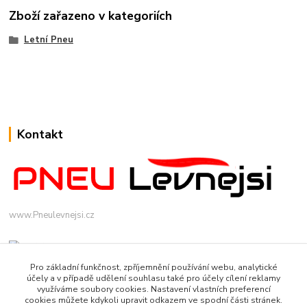
Zboží zařazeno v kategoriích
Letní Pneu
Kontakt
www.Pneulevnejsi.cz
Pro základní funkčnost, zpříjemnění používání webu, analytické
účely a v případě udělení souhlasu také pro účely cílení reklamy
využíváme soubory cookies. Nastavení vlastních preferencí
cookies můžete kdykoli upravit odkazem ve spodní části stránek.
info(a)pneulevnejsi.cz