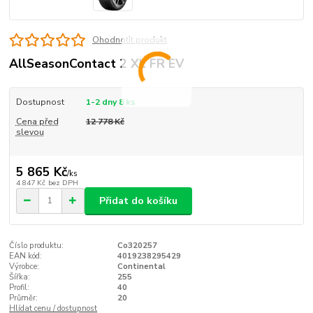
Ohodnotit produkt
AllSeasonContact 2 XL FR EV
Dostupnost
1-2 dny 8 ks
Cena před
12 778 Kč
slevou
5 865 Kč
/
ks
4 847 Kč
bez DPH
Přidat do košíku
Číslo produktu:
Co320257
EAN kód:
4019238295429
Výrobce:
Continental
Šířka:
255
Profil:
40
Průměr:
20
Hlídat cenu / dostupnost