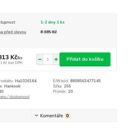
tupnost
1-2 dny 1 ks
a před slevou
8 385 Kč
813 Kč
/
ks
Přidat do košíku
51 Kč
bez DPH
roduktu:
Ha1026164
EAN kód:
8808563477145
e:
Hankook
Šířka:
255
40
Průměr:
20
cenu / dostupnost
Komentáře
0