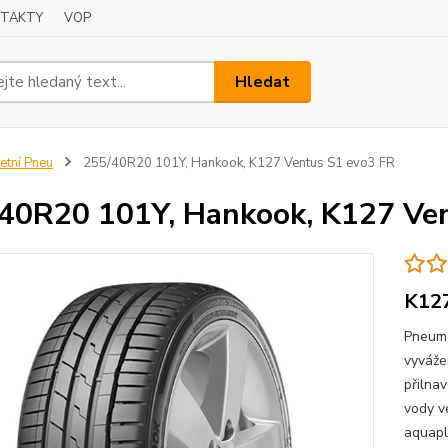
TAKTY
VOP
Hledat
etní Pneu
255/40R20 101Y, Hankook, K127 Ventus S1 evo3 FR
40R20 101Y, Hankook, K127 Ve
K127
Pneum
vyváže
přilna
vody ve
aquapl