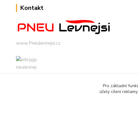
Kontakt
www.Pneulevnejsi.cz
Pro základní funk
info(a)pneulevnejsi.cz
účely cílení reklam