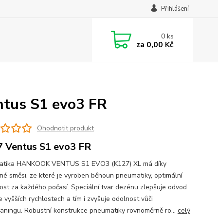
Přihlášení
0
ks
za
0,00 Kč
ntus S1 evo3 FR
Ohodnotit produkt
 Ventus S1 evo3 FR
atika HANKOOK VENTUS S1 EVO3 (K127) XL má díky
né směsi, ze které je vyroben běhoun pneumatiky, optimální
vost za každého počasí. Speciální tvar dezénu zlepšuje odvod
 vyšších rychlostech a tím i zvyšuje odolnost vůči
aningu. Robustní konstrukce pneumatiky rovnoměrně ro...
celý