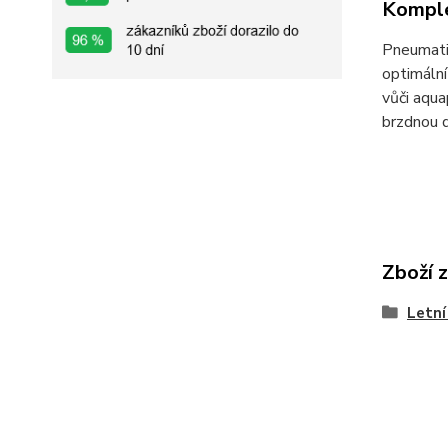
Komple
Pneumati
optimální
vůči aqua
brzdnou d
Zboží 
Letní