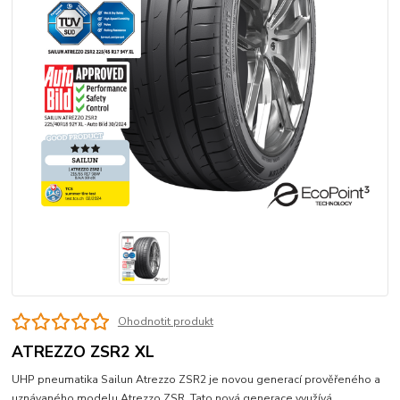
Ohodnotit produkt
ATREZZO ZSR2 XL
UHP pneumatika Sailun Atrezzo ZSR2 je novou generací prověřeného a
uznávaného modelu Atrezzo ZSR. Tato nová generace využívá