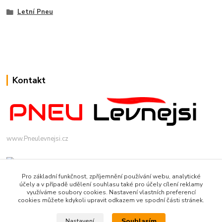
Letní Pneu
Kontakt
www.Pneulevnejsi.cz
Pro základní funkčnost, zpříjemnění používání webu, analytické
účely a v případě udělení souhlasu také pro účely cílení reklamy
využíváme soubory cookies. Nastavení vlastních preferencí
cookies můžete kdykoli upravit odkazem ve spodní části stránek.
info(a)pneulevnejsi.cz
Souhlasím
Nastavení