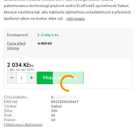
patentovanou technologii pryžové směsi EcoPoint3 společnosti Sailun,
která je navržena tak, aby nabízela výjimečnou ovladatelnost a přesnost,
špičkový výkon za mokra, dále vyš...
celý popis
Dostupnost
1-2 dny 1 ks
Cena před
4 459 Kč
slevou
2 034 Kč
/
ks
1 681 Kč
bez DPH
Přidat do košíku
Číslo produktu:
Sa3220017565
EAN kód:
6922250425447
Výrobce:
Sailun
Šířka:
255
Profil:
45
Průměr:
18
Hlídat cenu / dostupnost