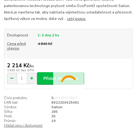
patentovanou technologii pryžové směsi EcoPoint3 společnosti Sailun,
která je navržena tak, aby nabízela výjimečnou ovladatelnost a přesnost,
špičkový výkon za mokra, dále vyš...
celý popis
Dostupnost
1-2 dny 2 ks
Cena před
4 843 Kč
slevou
2 214 Kč
/
ks
1 830 Kč
bez DPH
Přidat do košíku
Číslo produktu:
Sa3220017567
EAN kód:
6922250425461
Výrobce:
Sailun
Šířka:
265
Profil:
35
Průměr:
19
Hlídat cenu / dostupnost