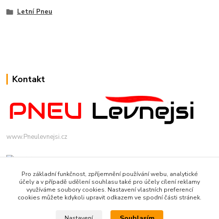
Letní Pneu
Kontakt
www.Pneulevnejsi.cz
Pro základní funkčnost, zpříjemnění používání webu, analytické
účely a v případě udělení souhlasu také pro účely cílení reklamy
využíváme soubory cookies. Nastavení vlastních preferencí
cookies můžete kdykoli upravit odkazem ve spodní části stránek.
info(a)pneulevnejsi.cz
Souhlasím
Nastavení