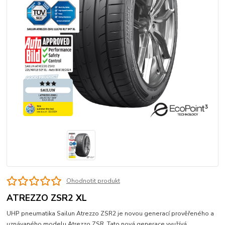
Ohodnotit produkt
ATREZZO ZSR2 XL
UHP pneumatika Sailun Atrezzo ZSR2 je novou generací prověřeného a
uznávaného modelu Atrezzo ZSR. Tato nová generace využívá