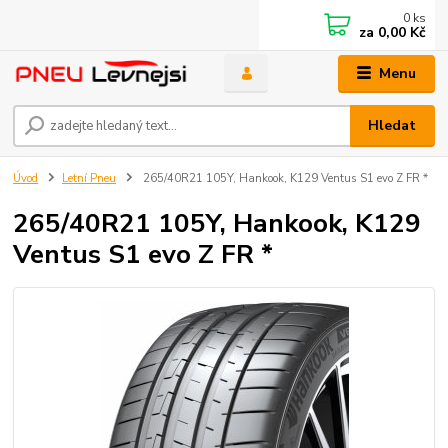
0
ks
za
0,00 Kč
Menu
Hledat
Úvod
Letní Pneu
265/40R21 105Y, Hankook, K129 Ventus S1 evo Z FR *
265/40R21 105Y, Hankook, K129
Ventus S1 evo Z FR *