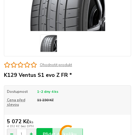
Ohodnotit produkt
K129 Ventus S1 evo Z FR *
Dostupnost
1-2 dny 4 ks
Cena před
11 230 Kč
slevou
5 072 Kč
/
ks
4 192 Kč
bez DPH
Přidat do košíku