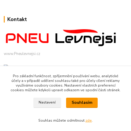
Kontakt
www.Pneulevnejsi.cz
Pro základní funkčnost, zpříjemnění používání webu, analytické
účely a v případě udělení souhlasu také pro účely cílení reklamy
využíváme soubory cookies. Nastavení vlastních preferencí
cookies můžete kdykoli upravit odkazem ve spodní části stránek.
info(a)pneulevnejsi.cz
Souhlasím
Nastavení
Souhlas můžete odmítnout
zde
.
Vytvořeno na
Eshop-rychle.cz