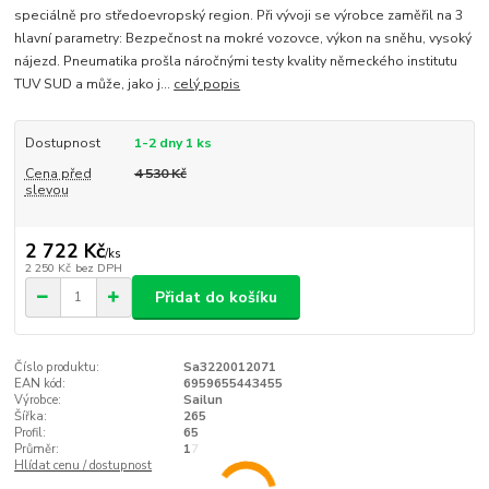
speciálně pro středoevropský region. Při vývoji se výrobce zaměřil na 3
hlavní parametry: Bezpečnost na mokré vozovce, výkon na sněhu, vysoký
nájezd. Pneumatika prošla náročnými testy kvality německého institutu
TUV SUD a může, jako j...
celý popis
Dostupnost
1-2 dny 1 ks
Cena před
4 530 Kč
slevou
2 722 Kč
/
ks
2 250 Kč
bez DPH
Přidat do košíku
Číslo produktu:
Sa3220012071
EAN kód:
6959655443455
Výrobce:
Sailun
Šířka:
265
Profil:
65
Průměr:
17
Hlídat cenu / dostupnost