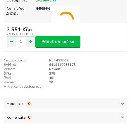
Dostupnost
1-2 dny 1 ks
Cena před
8 503 Kč
slevou
3 551 Kč
/
ks
2 935 Kč
bez DPH
Přidat do košíku
Číslo produktu:
NoT433609
EAN kód:
6419440685175
Výrobce:
Nokian
Šířka:
275
Profil:
45
Průměr:
20
Hlídat cenu / dostupnost
Hodnocení
0
Komentáře
0