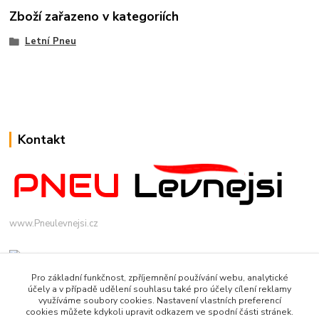
Zboží zařazeno v kategoriích
Letní Pneu
Kontakt
www.Pneulevnejsi.cz
Pro základní funkčnost, zpříjemnění používání webu, analytické
účely a v případě udělení souhlasu také pro účely cílení reklamy
využíváme soubory cookies. Nastavení vlastních preferencí
cookies můžete kdykoli upravit odkazem ve spodní části stránek.
info(a)pneulevnejsi.cz