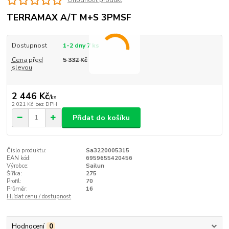
TERRAMAX A/T M+S 3PMSF
Dostupnost
1-2 dny 7 ks
Cena před
5 332 Kč
slevou
2 446 Kč
/
ks
2 021 Kč
bez DPH
Přidat do košíku
Číslo produktu:
Sa3220005315
EAN kód:
6959655420456
Výrobce:
Sailun
Šířka:
275
Profil:
70
Průměr:
16
Hlídat cenu / dostupnost
Hodnocení
0