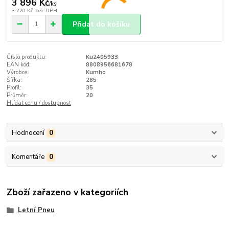
3 896 Kč
/
ks
3 220 Kč
bez DPH
Přidat do košíku
Číslo produktu:
Ku2405933
EAN kód:
8808956681678
Výrobce:
Kumho
Šířka:
285
Profil:
35
Průměr:
20
Hlídat cenu / dostupnost
Hodnocení
0
Komentáře
0
Zboží zařazeno v kategoriích
Letní Pneu