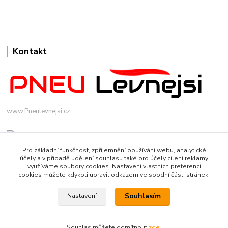
Kontakt
www.Pneulevnejsi.cz
Pro základní funkčnost, zpříjemnění používání webu, analytické
účely a v případě udělení souhlasu také pro účely cílení reklamy
využíváme soubory cookies. Nastavení vlastních preferencí
cookies můžete kdykoli upravit odkazem ve spodní části stránek.
info(a)pneulevnejsi.cz
Souhlasím
Nastavení
Souhlas můžete odmítnout
zde
.