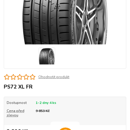
Ohodnotit produkt
PS72 XL FR
Dostupnost
1-2 dny 4 ks
Cena před
9 853 Kč
slevou