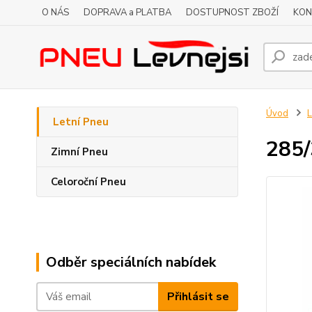
O NÁS
DOPRAVA a PLATBA
DOSTUPNOST ZBOŽÍ
KON
Úvod
L
Letní Pneu
285/
Zimní Pneu
Celoroční Pneu
Odběr speciálních nabídek
Přihlásit se