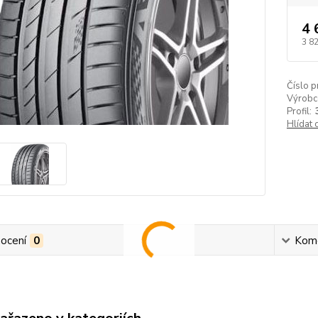
4 
3 8
Číslo p
Výrobc
Profil:
Hlídat 
ocení
0
Kom