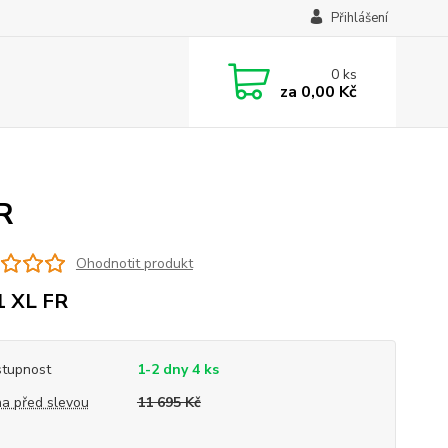
Přihlášení
0
ks
za
0,00 Kč
R
Ohodnotit produkt
1 XL FR
tupnost
1-2 dny 4 ks
a před slevou
11 695 Kč