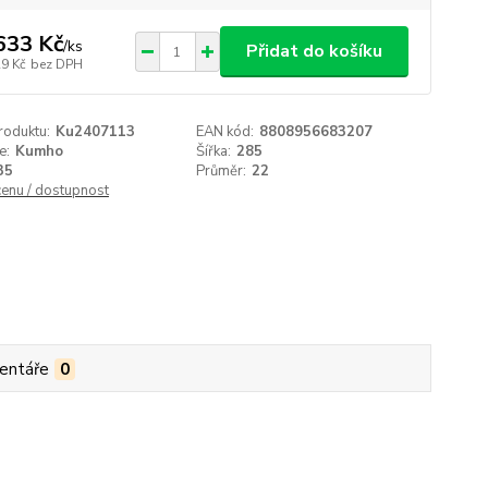
633 Kč
/
ks
Přidat do košíku
29 Kč
bez DPH
roduktu:
Ku2407113
EAN kód:
8808956683207
e:
Kumho
Šířka:
285
35
Průměr:
22
cenu / dostupnost
entáře
0