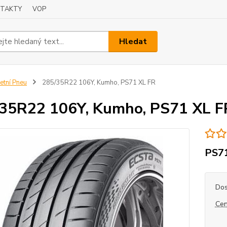
TAKTY
VOP
Hledat
etní Pneu
285/35R22 106Y, Kumho, PS71 XL FR
35R22 106Y, Kumho, PS71 XL F
PS7
Dos
Cen