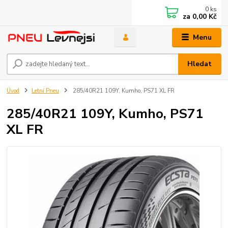
0
ks
za
0,00 Kč
Menu
Hledat
Úvod
Letní Pneu
285/40R21 109Y, Kumho, PS71 XL FR
285/40R21 109Y, Kumho, PS71
XL FR