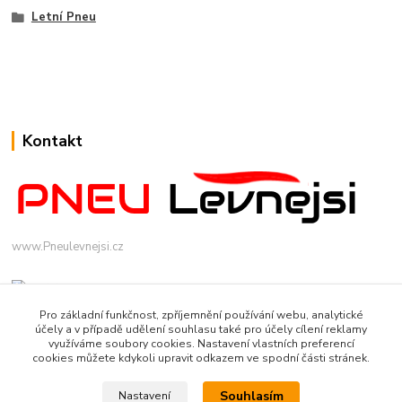
Letní Pneu
Kontakt
www.Pneulevnejsi.cz
Pro základní funkčnost, zpříjemnění používání webu, analytické
účely a v případě udělení souhlasu také pro účely cílení reklamy
využíváme soubory cookies. Nastavení vlastních preferencí
cookies můžete kdykoli upravit odkazem ve spodní části stránek.
info(a)pneulevnejsi.cz
Souhlasím
Nastavení