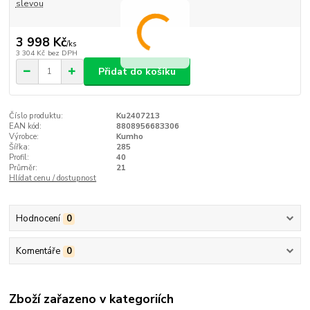
slevou
3 998 Kč
/
ks
3 304 Kč
bez DPH
Přidat do košíku
Číslo produktu:
Ku2407213
EAN kód:
8808956683306
Výrobce:
Kumho
Šířka:
285
Profil:
40
Průměr:
21
Hlídat cenu / dostupnost
Hodnocení
0
Komentáře
0
Zboží zařazeno v kategoriích